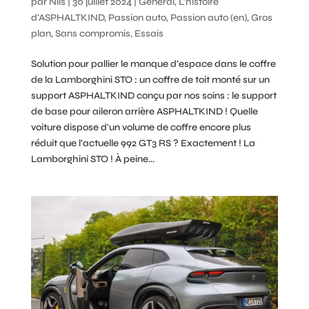
par
Nils
|
30 juillet 2024
|
Général
,
L'histoire
d'ASPHALTKIND
,
Passion auto
,
Passion auto (en)
,
Gros
plan
,
Sans compromis
,
Essais
Solution pour pallier le manque d'espace dans le coffre
de la Lamborghini STO : un coffre de toit monté sur un
support ASPHALTKIND conçu par nos soins : le support
de base pour aileron arrière ASPHALTKIND ! Quelle
voiture dispose d'un volume de coffre encore plus
réduit que l'actuelle 992 GT3 RS ? Exactement ! La
Lamborghini STO ! À peine...