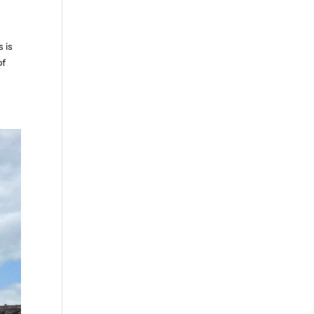
 is
of