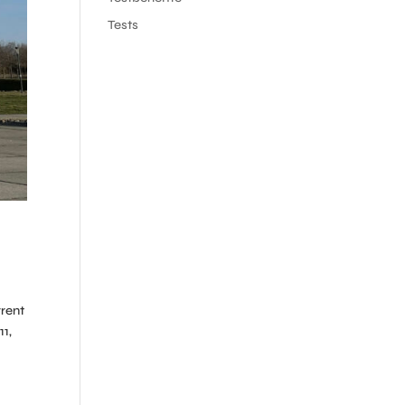
Tests
rrent
11,