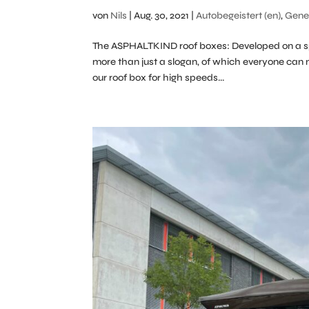
von
Nils
|
Aug. 30, 2021
|
Autobegeistert (en)
,
Gene
The ASPHALTKIND roof boxes: Developed on a spor
more than just a slogan, of which everyone can n
our roof box for high speeds...