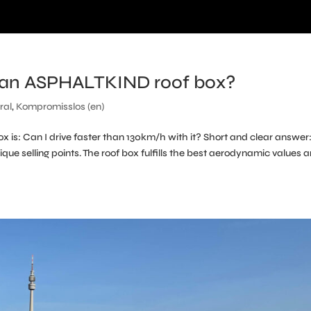
h an ASPHALTKIND roof box?
ral
,
Kompromisslos (en)
x is: Can I drive faster than 130km/h with it? Short and clear answer
que selling points. The roof box fulfills the best aerodynamic values a