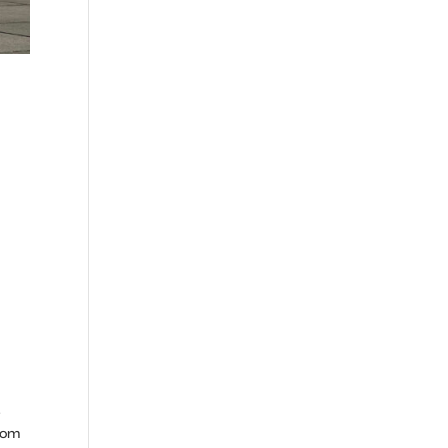
s
from