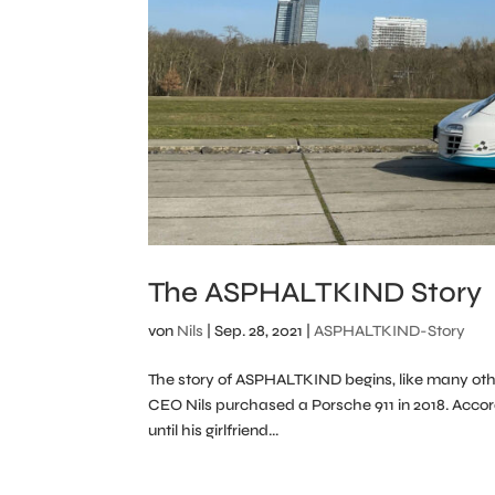
The ASPHALTKIND Story
von
Nils
|
Sep. 28, 2021
|
ASPHALTKIND-Story
The story of ASPHALTKIND begins, like many other
CEO Nils purchased a Porsche 911 in 2018. Accordi
until his girlfriend...