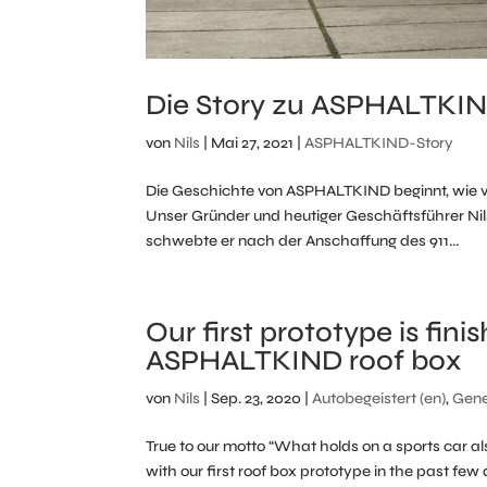
Die Story zu ASPHALTKI
von
Nils
|
Mai 27, 2021
|
ASPHALTKIND-Story
Die Geschichte von ASPHALTKIND beginnt, wie vi
Unser Gründer und heutiger Geschäftsführer Nil
schwebte er nach der Anschaffung des 911...
Our first prototype is finis
ASPHALTKIND roof box
von
Nils
|
Sep. 23, 2020
|
Autobegeistert (en)
,
Gene
True to our motto “What holds on a sports car al
with our first roof box prototype in the past few