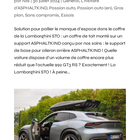
par
Nils
|
30 juillet 2024
|
Général
,
L'histoire
d'ASPHALTKIND
,
Passion auto
,
Passion auto (en)
,
Gros
plan
,
Sans compromis
,
Essais
Solution pour pallier le manque d'espace dans le coffre
de la Lamborghini STO : un coffre de toit monté sur un
support ASPHALTKIND conçu par nos soins : le support
de base pour aileron arrière ASPHALTKIND ! Quelle
voiture dispose d'un volume de coffre encore plus
réduit que l'actuelle 992 GT3 RS ? Exactement ! La
Lamborghini STO ! À peine...