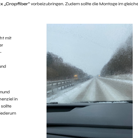
„Cropfiber“
vorbeizubringen. Zudem sollte die Montage im gleich
ht mit
er
-
und
tmund
enziel in
sollte
wiederum