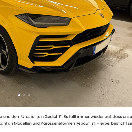
d dem Urus ist „ein Gedicht“. Es fällt immer wieder auf, dass unse
zahl an Modellen und Karosserieformen gebaut ist. Hierbei besticht si