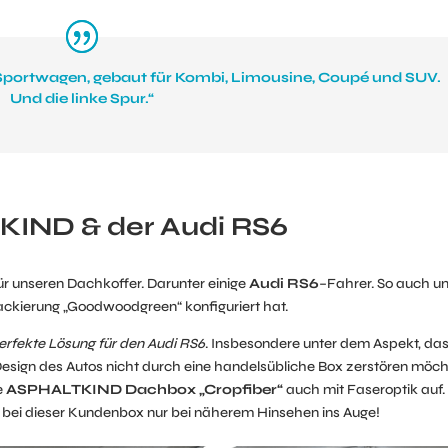
 Sportwagen, gebaut für Kombi, Limousine, Coupé und SUV.
Und die linke Spur.“
IND & der Audi RS6
ür unseren Dachkoffer. Darunter einige
Audi RS6
–Fahrer. So auch u
ackierung „Goodwoodgreen“ konfiguriert hat.
rfekte Lösung für den Audi RS6
. Insbesondere unter dem Aspekt, da
Design des Autos nicht durch eine handelsübliche Box zerstören möch
e
ASPHALTKIND Dachbox „Cropfiber“
auch mit Faseroptik auf.
bei dieser Kundenbox nur bei näherem Hinsehen ins Auge!