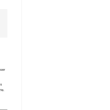
nser
ss
te.